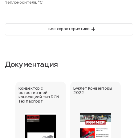
теплоносителя, °С
+
все характеристики
Документация
Конвектор с
Буклет Конвекторы
Серт
естественной
2022
стра
конвекцией тип RCN
Тех паспорт