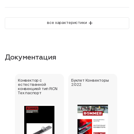
+
все характеристики
Документация
Конвектор с
Буклет Конвекторы
Серт
естественной
2022
стра
конвекцией тип RCN
Тех паспорт