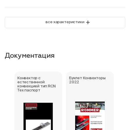
+
все характеристики
Документация
Конвектор с
Буклет Конвекторы
Серт
естественной
2022
стра
конвекцией тип RCN
Тех паспорт