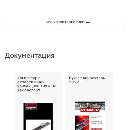
+
все характеристики
Документация
Конвектор с
Буклет Конвекторы
Серт
естественной
2022
стра
конвекцией тип RCN
Тех паспорт