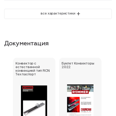
+
все характеристики
Документация
Конвектор с
Буклет Конвекторы
Серт
естественной
2022
стра
конвекцией тип RCN
Тех паспорт