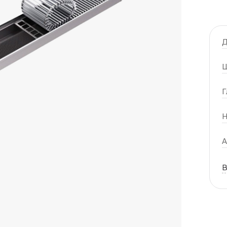
Д
Ш
Г
Н
А
В