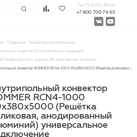
Пн-Пт, 9:00—18:00
+7 800 700 74 63
ая
Продукция
Конвекторы внутрипольные
ипольный конвектор RCN (естественная конвекция)
R Конвекторы RCN, ширина 380, естественная конвекция
ипольный конвектор ROMMER RCN4-1000 80х380х5000 (Решётка роликовая, ано
утрипольный конвектор
OMMER RCN4-1000
0х380х5000 (Решётка
ликовая, анодированный
юминий) универсальное
одключение