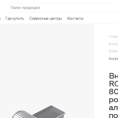
р
Где купить
Сервисные центры
Контакты
Главн
Внутр
ROMME
Внутр
Вн
R
8
ро
ал
п