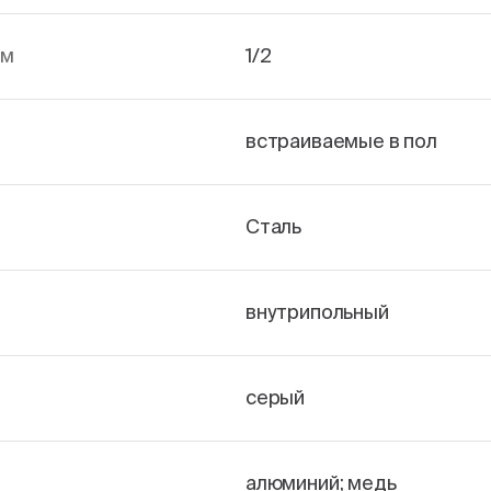
йм
1/2
встраиваемые в пол
Сталь
внутрипольный
серый
алюминий; медь