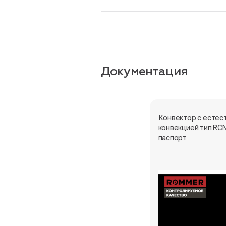
Документация
Конвектор с естес
конвекцией тип RCN
паспорт