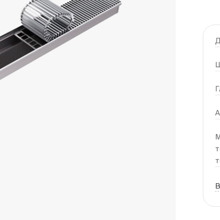
Д
Ш
Г
А
М
т
т
В