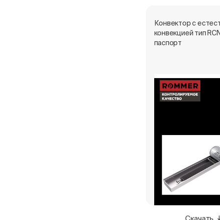
Конвектор с естес
конвекцией тип RCN
паспорт
Скачать