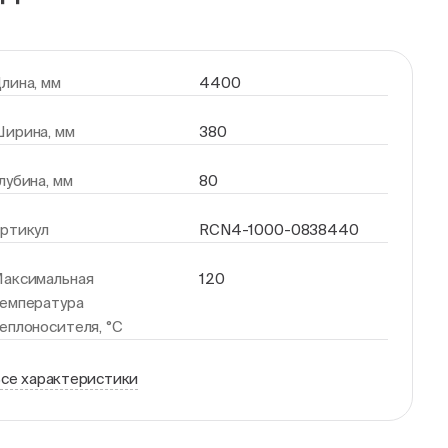
лина, мм
4400
ирина, мм
380
лубина, мм
80
ртикул
RCN4-1000-0838440
аксимальная
120
емпература
еплоносителя, °С
се характеристики