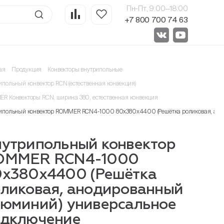
Пн-Пт, 9:00—18:00
+7 800 700 74 63
ая
Продукция
Конвекторы внутрипольные
ипольный конвектор RCN (естественная конвекция)
R Конвекторы RCN, ширина 380, естественная конвекция
ипольный конвектор ROMMER RCN4-1000 80х380х4400 (Решётка роликовая, ано
утрипольный конвектор
OMMER RCN4-1000
х380х4400 (Решётка
ликовая, анодированный
юминий) универсальное
одключение