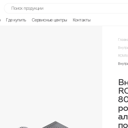
р
Где купить
Сервисные центры
Контакты
Главн
Внутр
ROMME
Внутр
Вн
R
80
ро
ал
п