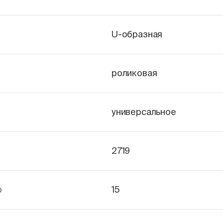
U-образная
роликовая
универсальное
2719
р
15