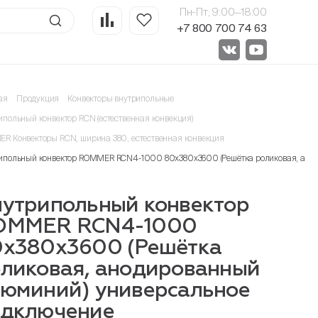
Пн-Пт, 9:00—18:00
+7 800 700 74 63
ая
Продукция
Конвекторы внутрипольные
ипольный конвектор RCN (естественная конвекция)
R Конвекторы RCN, ширина 380, естественная конвекция
ипольный конвектор ROMMER RCN4-1000 80х380х3600 (Решётка роликовая, ано
утрипольный конвектор
OMMER RCN4-1000
х380х3600 (Решётка
ликовая, анодированный
юминий) универсальное
одключение