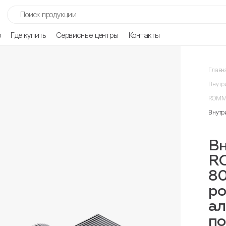
р
Где купить
Сервисные центры
Контакты
Главн
Внутр
ROMME
Внутр
Вн
R
80
ро
ал
п