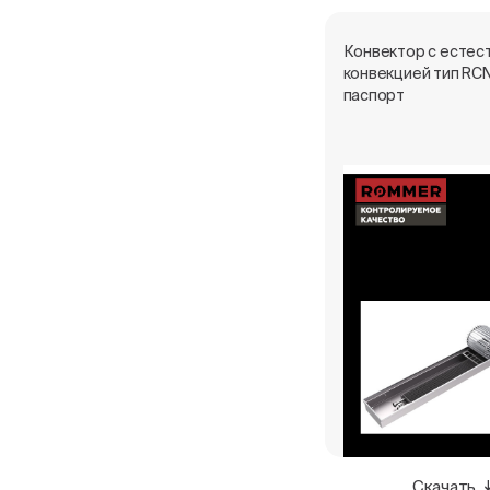
Конвектор с естес
конвекцией тип RCN
паспорт
Скачать