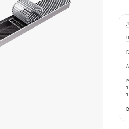
Д
Ш
Г
А
М
т
т
В