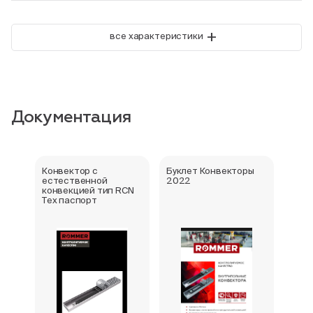
+
все характеристики
Документация
Конвектор с
Буклет Конвекторы
Серт
естественной
2022
стра
конвекцией тип RCN
Тех паспорт