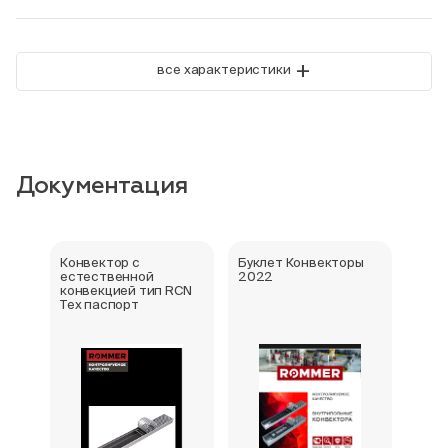
+
все характеристики
Документация
Конвектор с
Буклет Конвекторы
Серт
естественной
2022
стра
конвекцией тип RCN
Тех паспорт