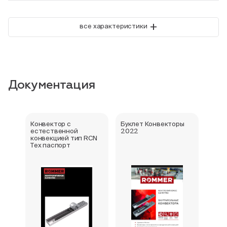
+
все характеристики
Документация
Конвектор с
Буклет Конвекторы
Серт
естественной
2022
стра
конвекцией тип RCN
Тех паспорт