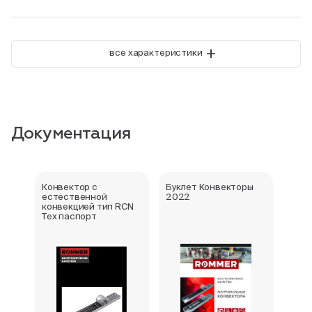
+
все характеристики
Документация
Конвектор с
Буклет Конвекторы
Серт
естественной
2022
стра
конвекцией тип RCN
Тех паспорт