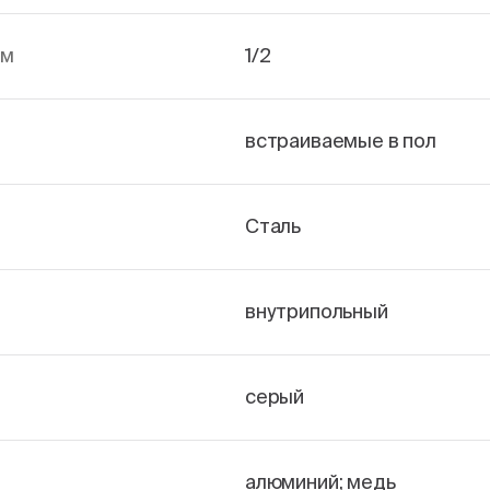
йм
1/2
встраиваемые в пол
Сталь
внутрипольный
серый
алюминий; медь