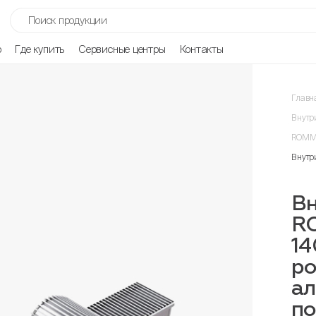
р
Где купить
Сервисные центры
Контакты
Главн
Внутр
ROMME
Внутр
Вн
R
14
ро
ал
п