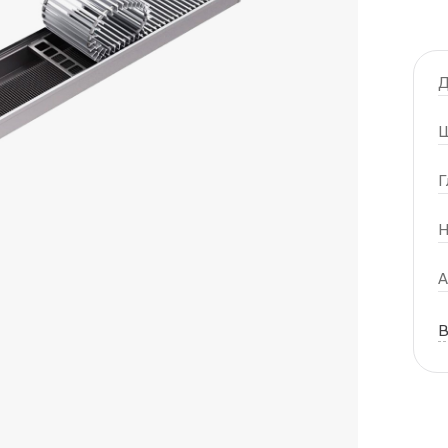
Д
Ш
Г
Н
А
В