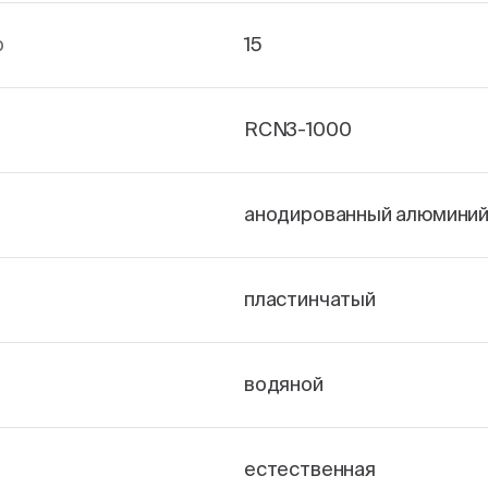
р
15
RCN3-1000
анодированный алюмини
пластинчатый
водяной
естественная