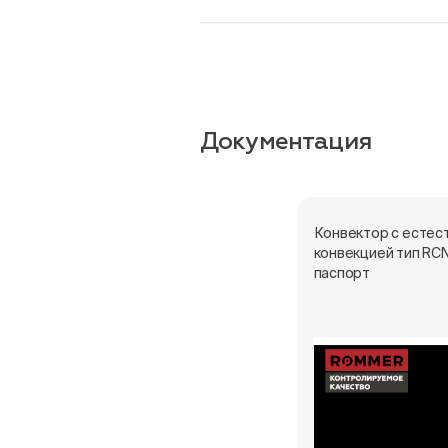
Документация
Конвектор с естес
конвекцией тип RCN
паспорт