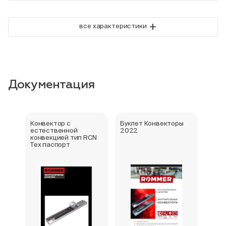
+
все характеристики
Документация
Конвектор с
Буклет Конвекторы
Серт
естественной
2022
стра
конвекцией тип RCN
Тех паспорт