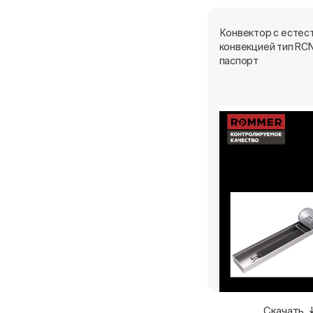
Конвектор с естес
конвекцией тип RCN
паспорт
Скачать