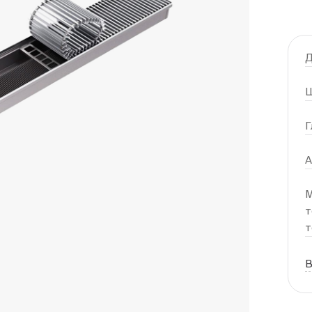
Д
Ш
Г
А
М
т
т
В