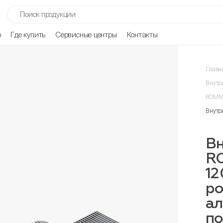
р
Где купить
Сервисные центры
Контакты
Главн
Внутр
ROMME
Внутр
Вн
R
12
ро
ал
п