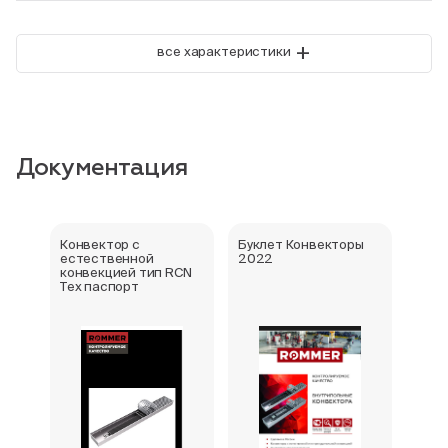
+
все характеристики
Документация
Конвектор с
Буклет Конвекторы
Серт
естественной
2022
стра
конвекцией тип RCN
Тех паспорт