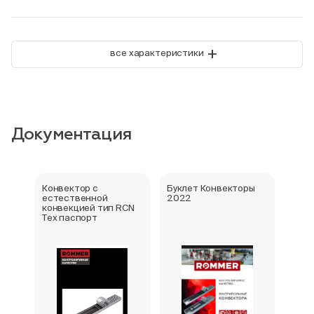
+
все характеристики
Документация
Конвектор с
Буклет Конвекторы
Серт
естественной
2022
стра
конвекцией тип RCN
Тех паспорт