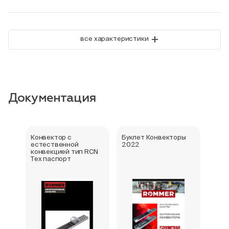
+
все характеристики
Документация
Конвектор с
Буклет Конвекторы
Серт
естественной
2022
стра
конвекцией тип RCN
Тех паспорт