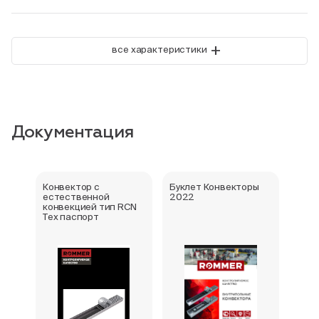
+
все характеристики
Документация
Конвектор с
Буклет Конвекторы
Серт
естественной
2022
стра
конвекцией тип RCN
Тех паспорт