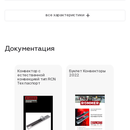
+
все характеристики
Документация
Конвектор с
Буклет Конвекторы
Серт
естественной
2022
стра
конвекцией тип RCN
Тех паспорт