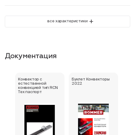
+
все характеристики
Документация
Конвектор с
Буклет Конвекторы
Серт
естественной
2022
стра
конвекцией тип RCN
Тех паспорт