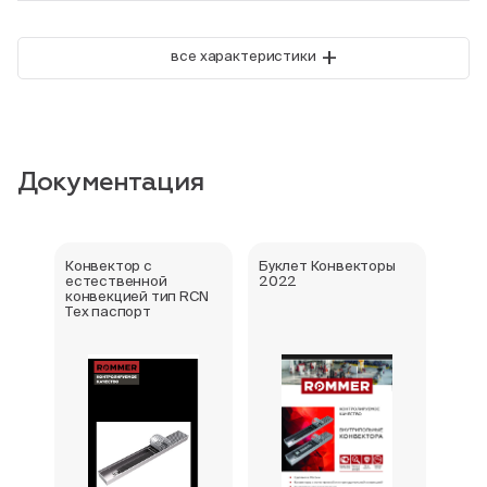
+
все характеристики
Документация
Конвектор с
Буклет Конвекторы
Серт
естественной
2022
стра
конвекцией тип RCN
Тех паспорт