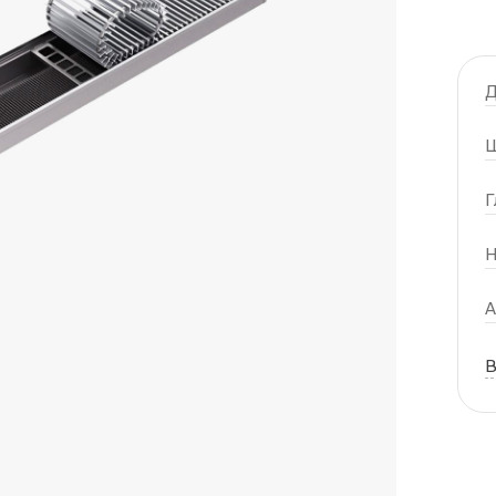
Д
Ш
Г
Н
А
В