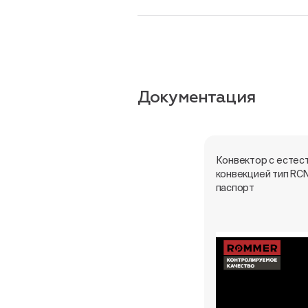
Документация
Конвектор с естес
конвекцией тип RCN
паспорт