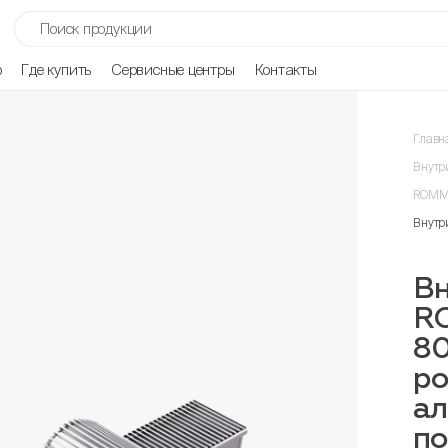
р
Где купить
Сервисные центры
Контакты
Главн
Внутр
ROMME
Внутр
Вн
R
8
ро
ал
п