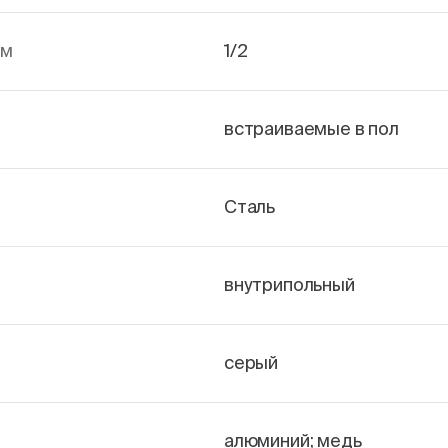
йм
1/2
встраиваемые в пол
Сталь
внутрипольный
серый
алюминий; медь