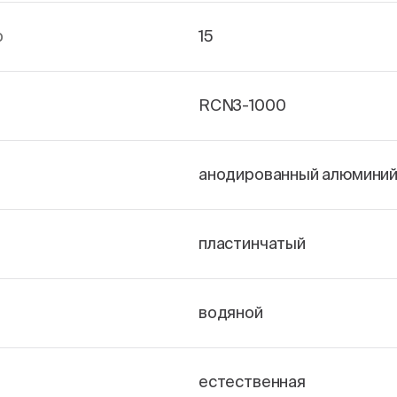
р
15
RCN3-1000
анодированный алюмини
пластинчатый
водяной
естественная