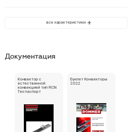
+
все характеристики
Документация
Конвектор с
Буклет Конвекторы
Серт
естественной
2022
стра
конвекцией тип RCN
Тех паспорт