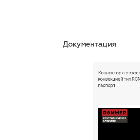
Документация
Конвектор с естес
конвекцией тип RCN
паспорт