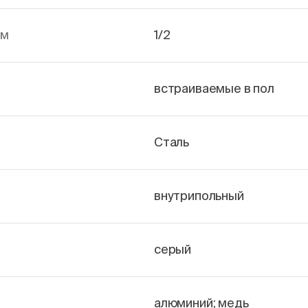
йм
1/2
встраиваемые в пол
Сталь
внутрипольный
серый
алюминий; медь