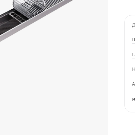
Д
Ш
Г
Н
А
В