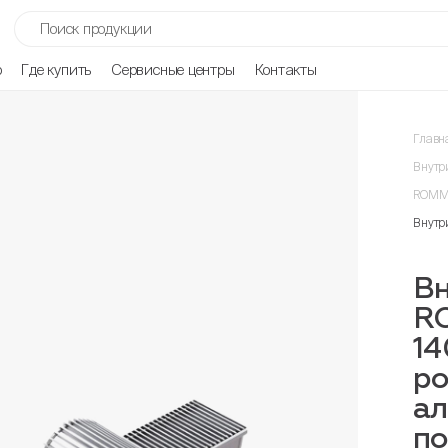
р
Где купить
Сервисные центры
Контакты
Главн
Внутр
ROMME
Внутр
Вн
R
14
ро
ал
п