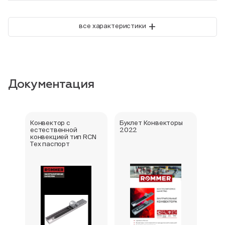
+
все характеристики
Документация
Конвектор с
Буклет Конвекторы
Серт
естественной
2022
стра
конвекцией тип RCN
Тех паспорт