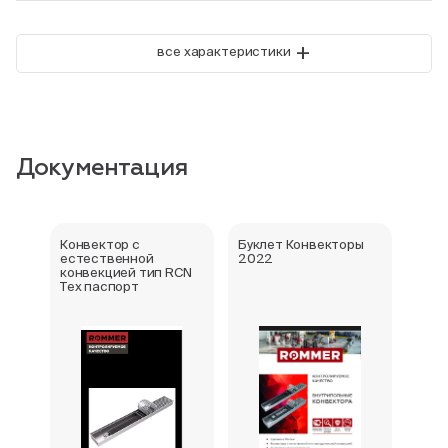
+
все характеристики
Документация
Конвектор с
Буклет Конвекторы
Серт
естественной
2022
стра
конвекцией тип RCN
Тех паспорт