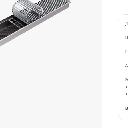
Д
Ш
Г
А
М
т
т
В