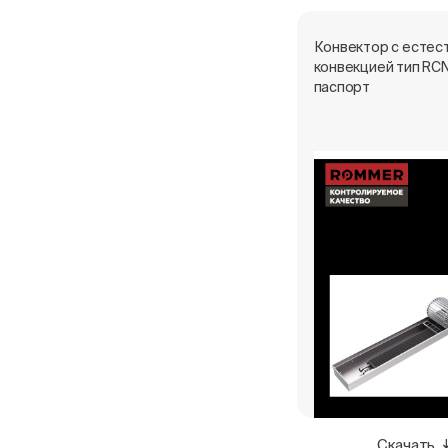
Конвектор с естес
конвекцией тип RCN
паспорт
Скачать