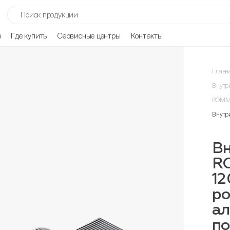
р
Где купить
Сервисные центры
Контакты
Главн
Внутр
ROMME
Внутр
Вн
R
12
ро
ал
п