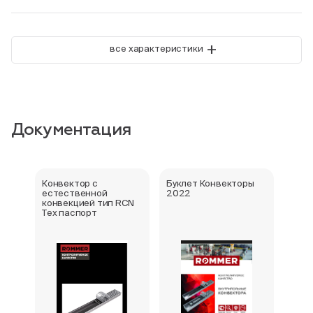
+
все характеристики
Документация
Конвектор с
Буклет Конвекторы
Серт
естественной
2022
стра
конвекцией тип RCN
Тех паспорт