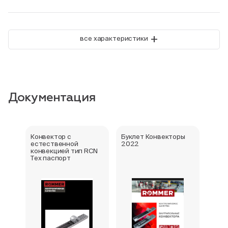
+
все характеристики
Документация
Конвектор с
Буклет Конвекторы
Серт
естественной
2022
стра
конвекцией тип RCN
Тех паспорт