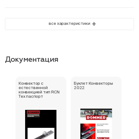
+
все характеристики
Документация
Конвектор с
Буклет Конвекторы
Серт
естественной
2022
стра
конвекцией тип RCN
Тех паспорт