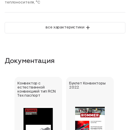
теплоносителя, °С
+
все характеристики
Документация
Конвектор с
Буклет Конвекторы
Серт
естественной
2022
стра
конвекцией тип RCN
Тех паспорт