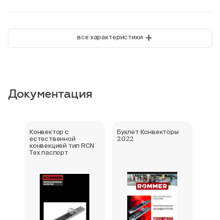
+
все характеристики
Документация
Конвектор с
Буклет Конвекторы
Серт
естественной
2022
стра
конвекцией тип RCN
Тех паспорт