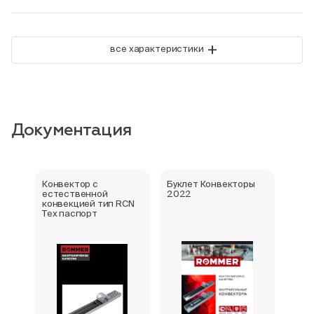
+
все характеристики
Документация
Конвектор с
Буклет Конвекторы
Серт
естественной
2022
стра
конвекцией тип RCN
Тех паспорт