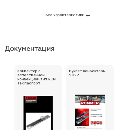
+
все характеристики
Документация
Конвектор с
Буклет Конвекторы
Серт
естественной
2022
стра
конвекцией тип RCN
Тех паспорт