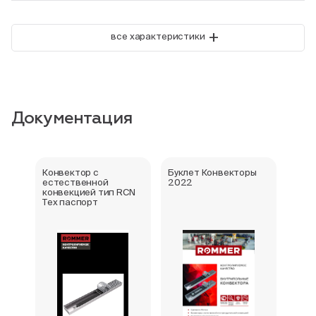
+
все характеристики
Документация
Конвектор с
Буклет Конвекторы
Серт
естественной
2022
стра
конвекцией тип RCN
Тех паспорт