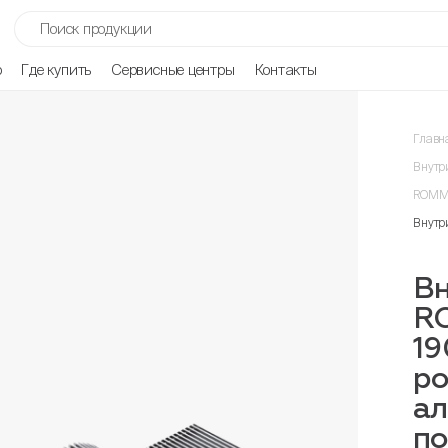
р
Где купить
Сервисные центры
Контакты
Главн
Внутр
ROMME
Внутр
Вн
R
19
ро
ал
п