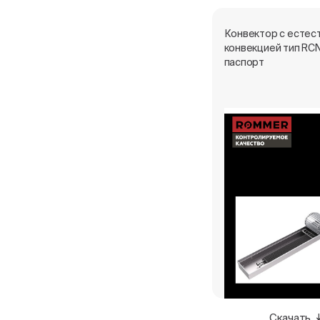
Конвектор с естес
конвекцией тип RCN
паспорт
Скачать