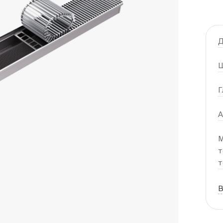
Д
Ш
Г
А
М
т
т
В