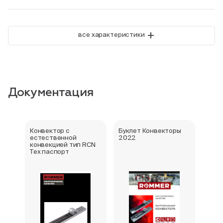
+
все характеристики
Документация
Конвектор с
Буклет Конвекторы
Серт
естественной
2022
стра
конвекцией тип RCN
Тех паспорт