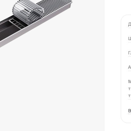
Д
Ш
Г
А
М
т
т
В