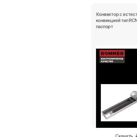
Конвектор с естес
конвекцией тип RCN
паспорт
Скачать