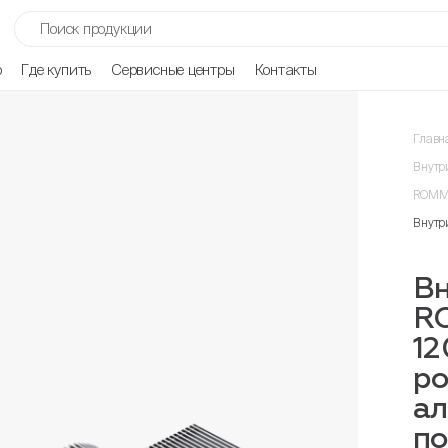
р
Где купить
Сервисные центры
Контакты
Главн
Внутр
ROMME
Внутр
Вн
R
12
ро
ал
п