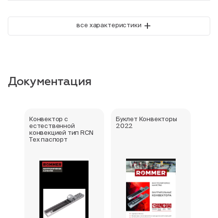
+
все характеристики
Документация
Конвектор с
Буклет Конвекторы
Серт
естественной
2022
стра
конвекцией тип RCN
Тех паспорт