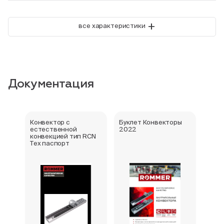
+
все характеристики
Документация
Конвектор с
Буклет Конвекторы
Серт
естественной
2022
стра
конвекцией тип RCN
Тех паспорт