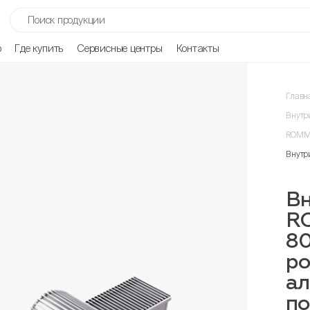
р
Где купить
Сервисные центры
Контакты
Главн
Внутр
ROMME
Внутр
Вн
R
8
ро
ал
п