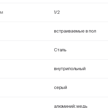
йм
1/2
встраиваемые в пол
Сталь
внутрипольный
серый
алюминий; медь