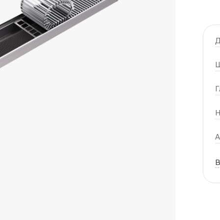
Д
Ш
Г
Н
А
В