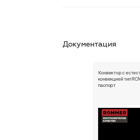
Документация
Конвектор с естес
конвекцией тип RCN
паспорт