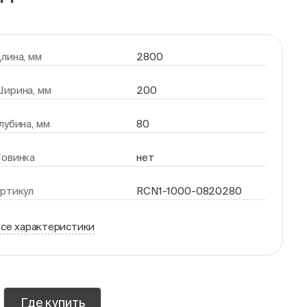
лина, мм
2800
ирина, мм
200
лубина, мм
80
овинка
нет
ртикул
RCN1-1000-0820280
се характеристики
Где купить