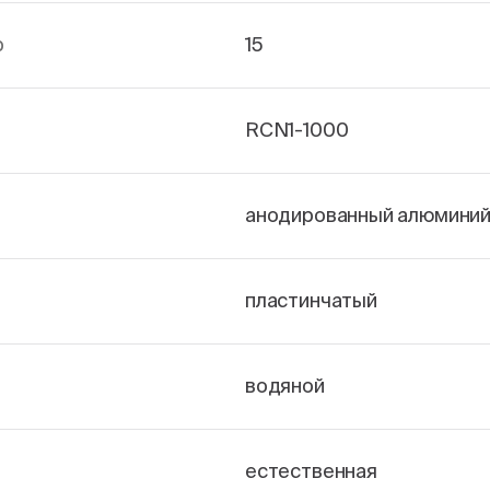
р
15
RCN1-1000
анодированный алюмини
пластинчатый
водяной
естественная