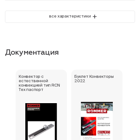
+
все характеристики
Документация
Конвектор с
Буклет Конвекторы
Серт
естественной
2022
стра
конвекцией тип RCN
Тех паспорт