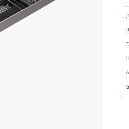
Д
Ш
Г
Н
А
В