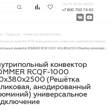
Пн-Пт, 9:00—18:00
+7 800 700 74 63
ая
Продукция
Конвекторы внутрипольные
ипольный конвектор RCQF (принудительная конвекция) с модулем регулировки 24
ипольный конвектор ROMMER RCQF-1000 140х380х2500 (Решётка роликовая, ан
утрипольный конвектор
OMMER RCQF-1000
0х380х2500 (Решётка
ликовая, анодированный
юминий) универсальное
одключение