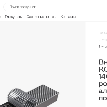
р
Где купить
Сервисные центры
Контакты
Главн
Внутр
Внутр
Вн
R
14
ро
ал
п