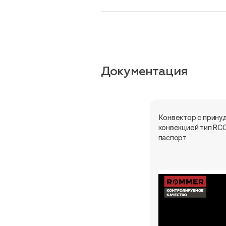
Документация
Конвектор с прину
конвекцией тип RC
паспорт