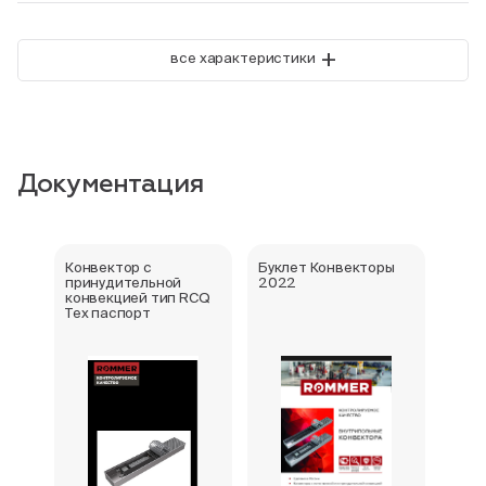
+
все характеристики
Документация
Конвектор с
Буклет Конвекторы
Серт
принудительной
2022
стра
конвекцией тип RCQ
Тех паспорт