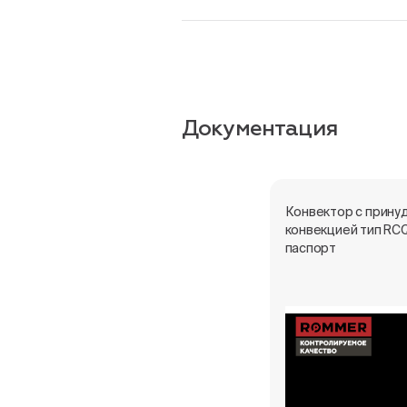
Документация
Конвектор с прину
конвекцией тип RC
паспорт