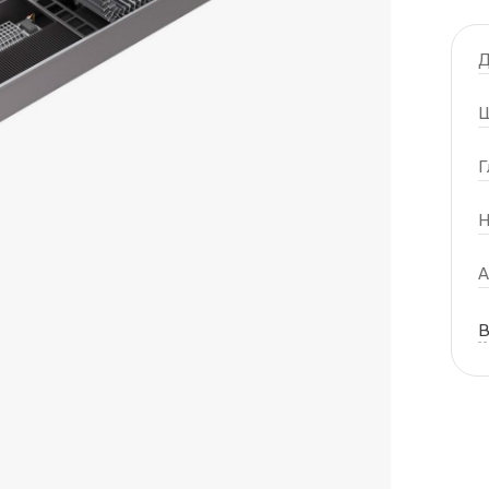
Д
Ш
Г
Н
А
В