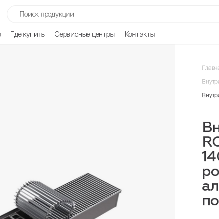
р
Где купить
Сервисные центры
Контакты
Главн
Внутр
Внутр
Вн
R
14
ро
ал
п