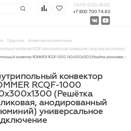
Пн-Пт, 9:00—18:00
+7 800 700 74 63
ая
Продукция
Конвекторы внутрипольные
ипольный конвектор RCQF (принудительная конвекция) с модулем регулировки 24
ипольный конвектор ROMMER RCQF-1000 140х300х1300 (Решётка роликовая, ан
утрипольный конвектор
OMMER RCQF-1000
0х300х1300 (Решётка
ликовая, анодированный
юминий) универсальное
одключение