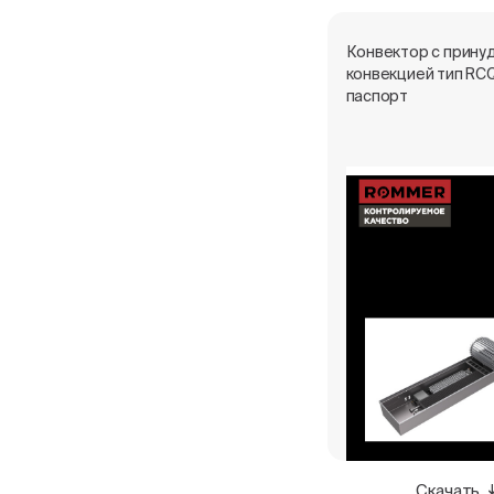
Конвектор с прину
конвекцией тип RC
паспорт
Скачать