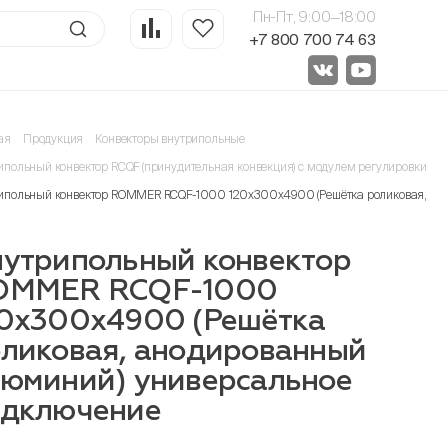
Пн-Пт, 9:00—18:00
+7 800 700 74 63
ая
Продукция
Конвекторы внутрипольные
ипольный конвектор RCQF (принудительная конвекция) с модулем регулировки 24
ипольный конвектор ROMMER RCQF-1000 120х300х4900 (Решётка роликовая, ан
утрипольный конвектор
OMMER RCQF-1000
0х300х4900 (Решётка
ликовая, анодированный
юминий) универсальное
одключение