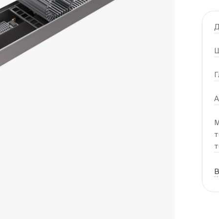
Д
Ш
Г
А
М
т
т
В