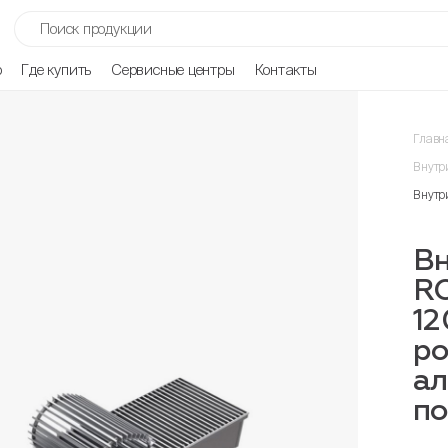
р
Где купить
Сервисные центры
Контакты
Главн
Внутр
Внутр
Вн
R
12
ро
ал
п