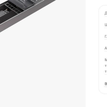
Д
Ш
Г
А
М
т
т
В