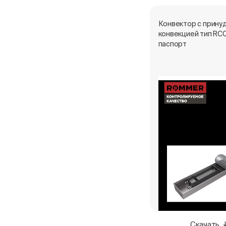
Конвектор с прину
конвекцией тип RC
паспорт
Скачать