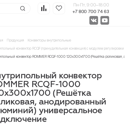
Пн-Пт, 9:00—18:00
+7 800 700 74 63
ая
Продукция
Конвекторы внутрипольные
ипольный конвектор RCQF (принудительная конвекция) с модулем регулировки 24
ипольный конвектор ROMMER RCQF-1000 120х300х1700 (Решётка роликовая, ан
утрипольный конвектор
OMMER RCQF-1000
0х300х1700 (Решётка
ликовая, анодированный
юминий) универсальное
одключение