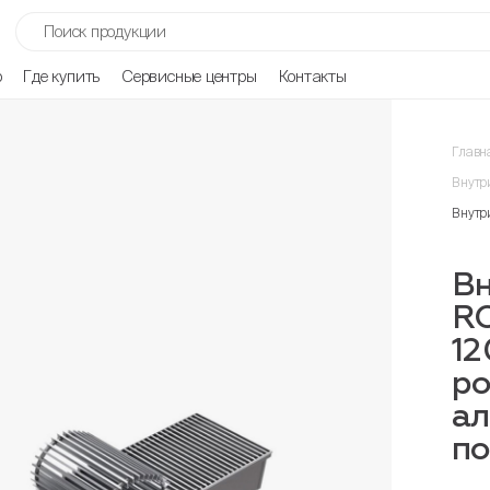
р
Где купить
Сервисные центры
Контакты
Главн
Внутр
Внутр
Вн
R
12
ро
ал
п