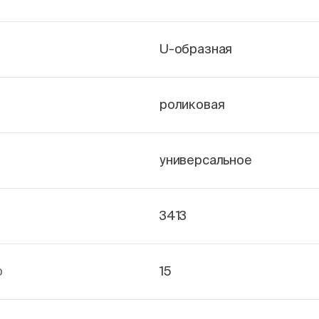
U-образная
роликовая
универсальное
3413
р
15