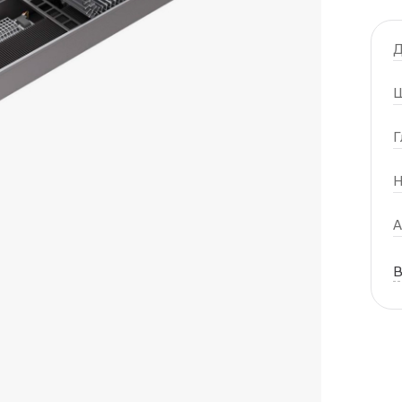
Д
Ш
Г
Н
А
В