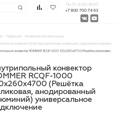
Пн-Пт, 9:00—18:00
+7 800 700 74 63
ая
Продукция
Конвекторы внутрипольные
ипольный конвектор RCQF (принудительная конвекция) с модулем регулировки 24
ипольный конвектор ROMMER RCQF-1000 120х260х4700 (Решётка роликовая, ан
утрипольный конвектор
OMMER RCQF-1000
0х260х4700 (Решётка
ликовая, анодированный
юминий) универсальное
одключение