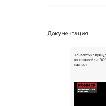
Документация
Конвектор с прину
конвекцией тип RC
паспорт