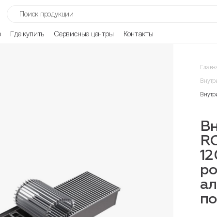
р
Где купить
Сервисные центры
Контакты
Главн
Внутр
Внутр
Вн
R
12
ро
ал
п