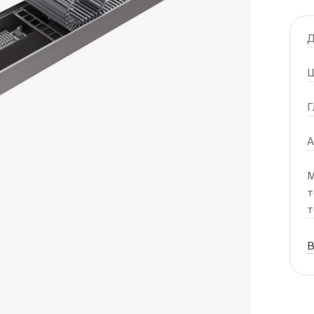
Д
Ш
Г
А
М
т
т
В