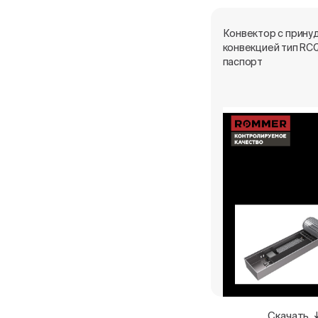
Конвектор с прину
конвекцией тип RC
паспорт
Скачать