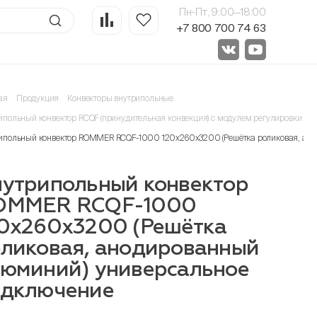
Пн-Пт, 9:00—18:00
+7 800 700 74 63
ая
Продукция
Конвекторы внутрипольные
ипольный конвектор RCQF (принудительная конвекция) с модулем регулировки 24
ипольный конвектор ROMMER RCQF-1000 120х260х3200 (Решётка роликовая, ан
утрипольный конвектор
OMMER RCQF-1000
0х260х3200 (Решётка
ликовая, анодированный
юминий) универсальное
одключение