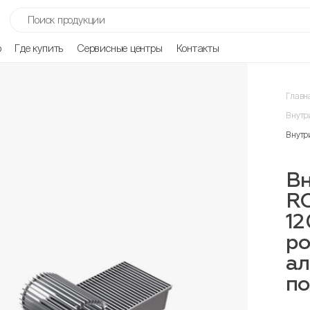
р
Где купить
Сервисные центры
Контакты
Главн
Внутр
Внутр
Вн
R
12
ро
ал
п